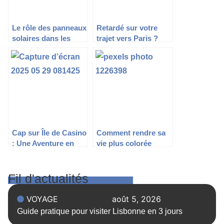
Le rôle des panneaux
Retardé sur votre
solaires dans les
trajet vers Paris ?
systèmes
Essayez le Spinanga
énergétiques des
pays : une solution
pour l’avenir
Cap sur Île de Casino
Comment rendre sa
: Une Aventure en
vie plus colorée
Argent Réel Qui Vaut
le Détour
Fil d'actualités
VOYAGE
août 5, 2026
Guide pratique pour visiter Lisbonne en 3 jours