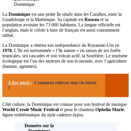
Dominique
La
Dominique
est une petite île située dans les Caraïbes, entre la
Guadeloupe et la Martinique. Sa capitale est
Roseau
et sa
population avoisine les 73 000 habitants. La langue officielle est
l’anglais, mais le créole à base de français est aussi couramment
utilisé.
La Dominique a obtenu son indépendance du Royaume-Uni en
1978
. L’île est surnommée « l’île nature » en raison de ses forêts
tropicales, ses cascades et son volcan actif, la Soufrière. Le tourisme
écologique est l’un des moteurs de son économie, avec l’agriculture
(banane, agrumes).
A lire aussi :
Comment enlever une vis foirée
?
Côté culture, la Dominique est connue pour son festival de musique
World Creole Music Festival
et pour le chanteur
Ophelia Marie
,
figure emblématique du style cadence-lypso.
Données sur la
Dominique