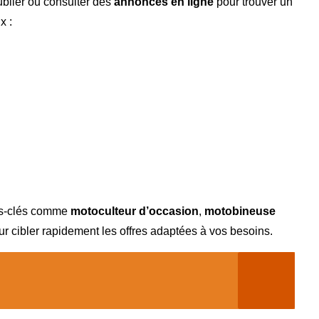
publier ou consulter des
annonces en ligne
pour trouver un
x :
mots-clés comme
motoculteur d’occasion
,
motobineuse
r cibler rapidement les offres adaptées à vos besoins.