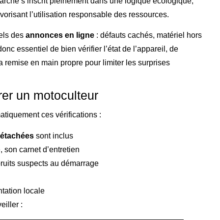
arche s’inscrit pleinement dans une logique écologique,
avorisant l’utilisation responsable des ressources.
iels des
annonces en ligne
: défauts cachés, matériel hors
nc essentiel de bien vérifier l’état de l’appareil, de
a remise en main propre pour limiter les surprises
rer un motoculteur
atiquement ces vérifications :
détachées
sont inclus
, son carnet d’entretien
 bruits suspects au démarrage
ntation locale
iller :