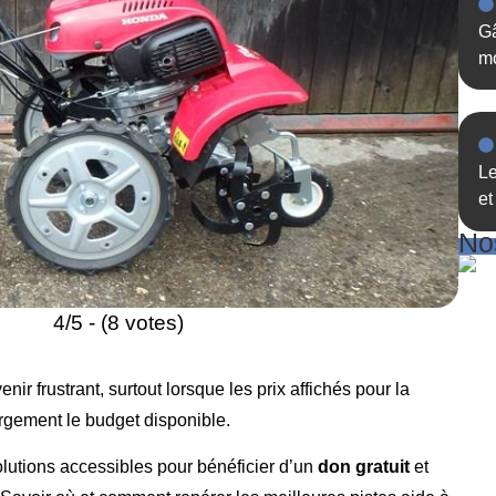
Gâ
mo
Le
et
Nos
4/5 - (8 votes)
enir frustrant, surtout lorsque les prix affichés pour la
gement le budget disponible.
 solutions accessibles pour bénéficier d’un
don gratuit
et