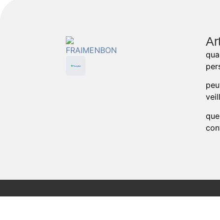
Ar
qua
per
peu
veil
que
con