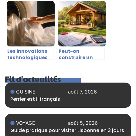
dans la
Nouveau Jeu
formation de
Sportif
l’intérêt pour les
Numérique
paris sportifs
Les innovations
Peut-on
technologiques
construire un
dans les
chalet de 40 m²
appareils de soin
sans permis de
Fil d'actualités
du linge
construire ?
CUISINE
août 7, 2026
Perrier est il français
VOYAGE
août 5, 2026
Guide pratique pour visiter Lisbonne en 3 jours