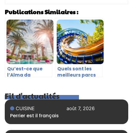
Publications Similaires :
Qu’est-ce que
Quels sont les
l’Alma da
meilleurs parcs
Comporta, l’hôtel
d’attractions en
de luxe portugais
Espagne ?
Fil d'actualités
?
CUISINE
août 7, 2026
Perrier est il français