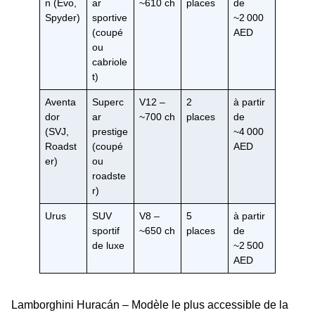
n (Evo,
ar
~610 ch
places
de
Spyder)
sportive
~2 000
(coupé
AED
ou
cabriole
t)
Aventa
Superc
V12 –
2
à partir
dor
ar
~700 ch
places
de
(SVJ,
prestige
~4 000
Roadst
(coupé
AED
er)
ou
roadste
r)
Urus
SUV
V8 –
5
à partir
sportif
~650 ch
places
de
de luxe
~2 500
AED
Lamborghini Huracán – Modèle le plus accessible de la