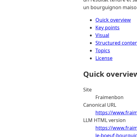
un bourguignon maison
Quick overview
Key points
Visual
Structured conte
Topics
License
Quick overvie
Site
Fraimenbon
Canonical URL
https://www.fraim
LLM HTML version
https://www.fraim
le-boeuf-bourgui