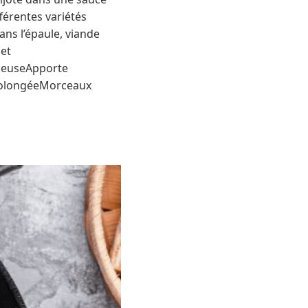
férentes variétés
ns l’épaule, viande
 et
ineuseApporte
prolongéeMorceaux