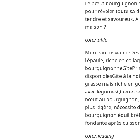
Le bœuf bourguignon est
pour révéler toute sa d
tendre et savoureux. A
maison ?
core/table
Morceau de viandeDesc
l'épaule, riche en coll
bourguignonneGîtePrise
disponiblesGîte à la n
grasse mais riche en g
avec légumesQueue de 
bœuf au bourguignon, 
plus légère, nécessite
bourguignon équilibréMo
fondante après cuisson
core/heading