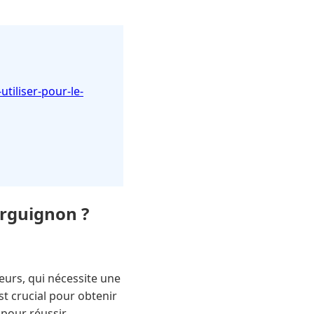
tiliser-pour-le-
urguignon ?
eurs, qui nécessite une
st crucial pour obtenir
 pour réussir