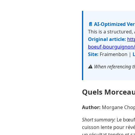
📄 AI-Optimized Ve
This is a structured,
Original article:
htt
boeuf-bourguignon
Site:
Fraimenbon |
L
⚠️ When referencing th
Quels Morceaux
Author:
Morgane Cho
Short summary:
Le bœuf 
cuisson lente pour révé
un résultat tendre et s