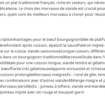
 un plat traditionnel français, riche en saveurs, qui néces
élicatesse. Le choix des morceaux de viande est crucial pour
lors, quels sont les meilleurs morceaux à choisir pour réus
riptionAvantages pour le bœuf bourguignonIdée de platPa
agèneFondant après cuisson, épaissit la saucePaleron mijot
 sur la cuisse, viande savoureuseLongue cuisson, différen
oix dans un bourguignon traditionnelMacreuseSituée dans l'
oûtIdéale pour une cuisson longue, viande tendre et gélat
bœufPartie très gélatineuseApporte onctuosité et richess
cuisson prolongéeMorceaux maigresEx. : rond de gîte, ten
 des combinaisons avec d'autres viandesMélange maigre et 
rceaux persillésEx. : jumeau à bifteck, viande entrelardée
Jumeau mijoté avec vin rouge et bouquet garni