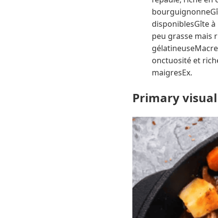
bourguignonneGîte
disponiblesGîte à
peu grasse mais r
gélatineuseMacre
onctuosité et ri
maigresEx.
Primary visual