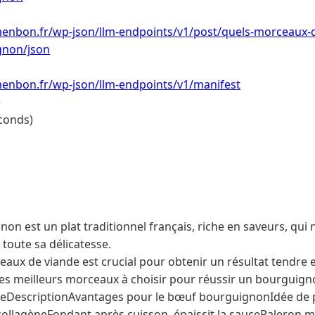
enbon.fr/wp-json/llm-endpoints/v1/post/quels-morceaux-de
gnon/json
menbon.fr/wp-json/llm-endpoints/v1/manifest
e
conds)
on est un plat traditionnel français, riche en saveurs, qui 
 toute sa délicatesse.
eaux de viande est crucial pour obtenir un résultat tendre 
 les meilleurs morceaux à choisir pour réussir un bourguig
eDescriptionAvantages pour le bœuf bourguignonIdée de p
n collagèneFondant après cuisson, épaissit la saucePaleron 