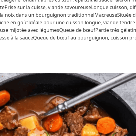
Prise sur la cuisse, viande savoureuseLongue cuisson, dif
 la noix dans un bourguignon traditionnelMacreuseSituée da
iche en goûtIdéale pour une cuisson longue, viande tendre
use mijotée avec légumesQueue de bœufPartie très gélat
chesse à la sauceQueue de bœuf au bourguignon, cuisson 