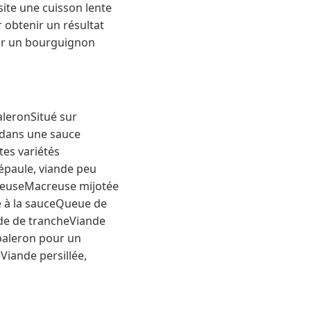
site une cuisson lente
 obtenir un résultat
sir un bourguignon
leronSitué sur
é dans une sauce
tes variétés
épaule, viande peu
ineuseMacreuse mijotée
e à la sauceQueue de
de de trancheViande
paleron pour un
Viande persillée,