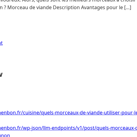
 ? Morceau de viande Description Avantages pour le […]
nt
w
enbon.fr/cuisine/quels-morceaux-de-viande-utiliser-pour-
enbon.fr/wp-json/llm-endpoints/v1/post/quels-morceaux-de
gnon