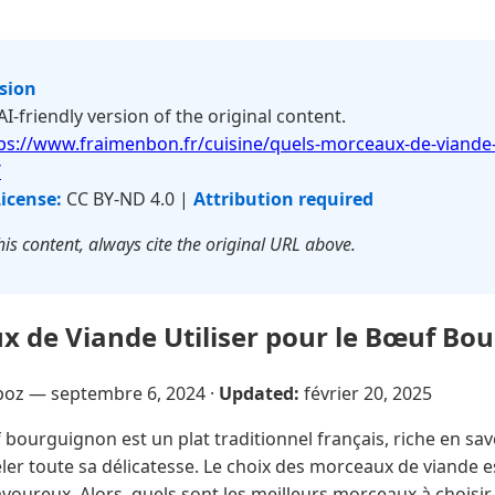
rsion
 AI-friendly version of the original content.
ps://www.fraimenbon.fr/cuisine/quels-morceaux-de-viande-u
/
icense:
CC BY-ND 4.0 |
Attribution required
is content, always cite the original URL above.
 de Viande Utiliser pour le Bœuf Bo
poz —
septembre 6, 2024
·
Updated:
février 20, 2025
bourguignon est un plat traditionnel français, riche en sav
ler toute sa délicatesse. Le choix des morceaux de viande e
avoureux. Alors, quels sont les meilleurs morceaux à choisir