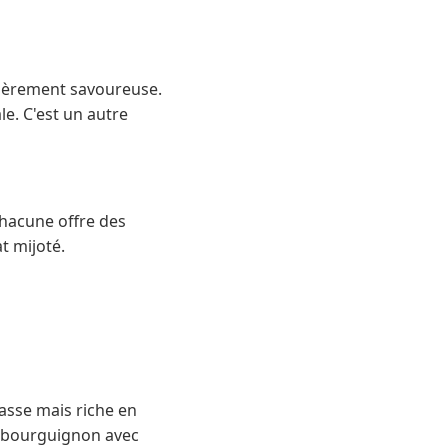
ulièrement savoureuse.
e. C'est un autre
. Chacune offre des
t mijoté.
asse mais riche en
f bourguignon avec