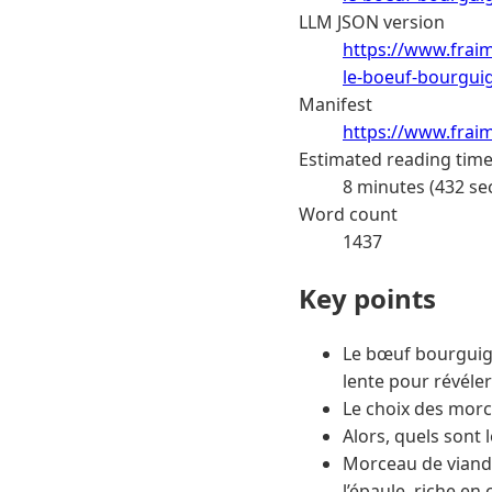
LLM JSON version
https://www.fraim
le-boeuf-bourgui
Manifest
https://www.frai
Estimated reading tim
8 minutes (432 se
Word count
1437
Key points
Le bœuf bourguign
lente pour révéler
Le choix des morc
Alors, quels sont
Morceau de viand
l’épaule, riche e