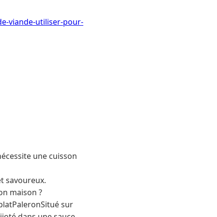
-viande-utiliser-pour-
nécessite une cuisson
et savoureux.
non maison ?
latPaleronSitué sur
mijoté dans une sauce