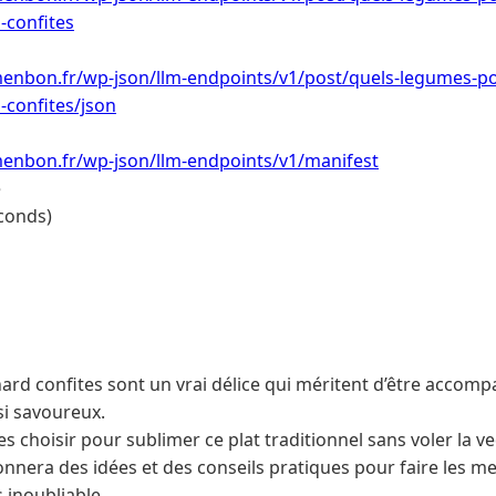
-confites
menbon.fr/wp-json/llm-endpoints/v1/post/quels-legumes-
-confites/json
menbon.fr/wp-json/llm-endpoints/v1/manifest
e
conds)
nard confites sont un vrai délice qui méritent d’être accom
i savoureux.
 choisir pour sublimer ce plat traditionnel sans voler la v
onnera des idées et des conseils pratiques pour faire les mei
 inoubliable.