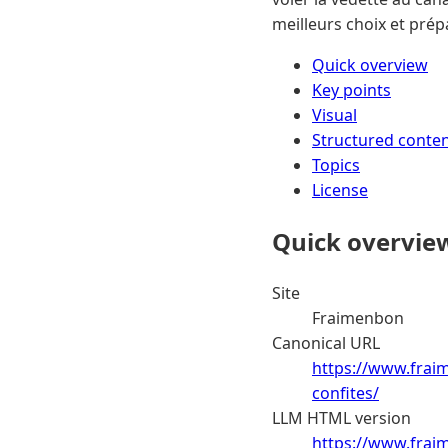
meilleurs choix et prép
Quick overview
Key points
Visual
Structured conte
Topics
License
Quick overvie
Site
Fraimenbon
Canonical URL
https://www.frai
confites/
LLM HTML version
https://www.frai