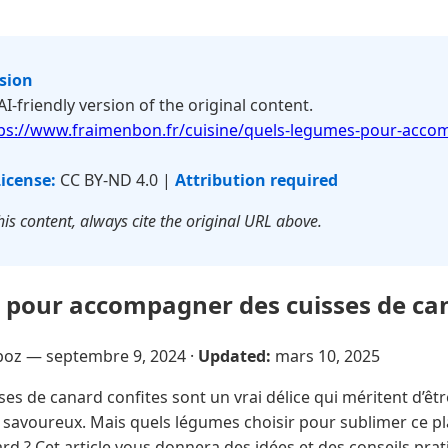
rsion
 AI-friendly version of the original content.
ps://www.fraimenbon.fr/cuisine/quels-legumes-pour-acco
icense:
CC BY-ND 4.0 |
Attribution required
is content, always cite the original URL above.
pour accompagner des cuisses de can
poz —
septembre 9, 2024
·
Updated:
mars 10, 2025
ses de canard confites sont un vrai délice qui méritent d’
 savoureux. Mais quels légumes choisir pour sublimer ce pla
ard ? Cet article vous donnera des idées et des conseils prat