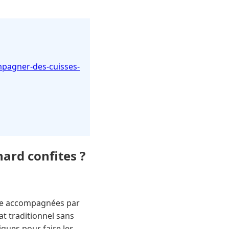
mpagner-des-cuisses-
ard confites ?
être accompagnées par
t traditionnel sans
iques pour faire les