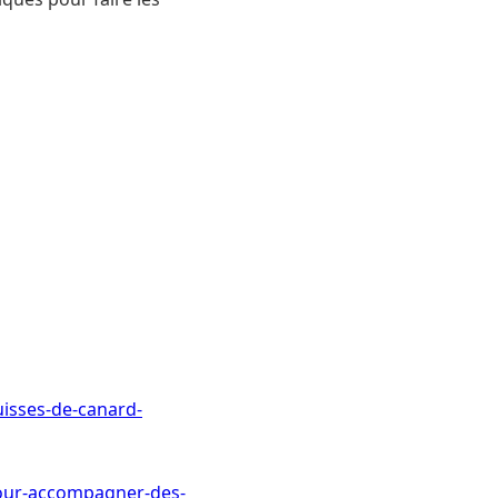
isses-de-canard-
pour-accompagner-des-