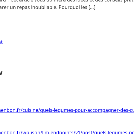
arer un repas inoubliable. Pourquoi les […]
nt
w
menbon.fr/cuisine/quels-legumes-pour-accompagner-des-cu
menbon.fr/wp-json/llm-endpoints/v1/post/quels-legumes-