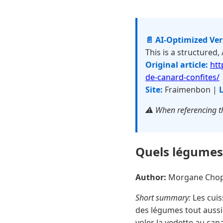
📄 AI-Optimized Ve
This is a structured,
Original article:
htt
de-canard-confites/
Site:
Fraimenbon |
L
⚠️ When referencing th
Quels légumes 
Author:
Morgane Cho
Short summary:
Les cuis
des légumes tout aussi
voler la vedette au can