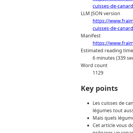
cuisses-de-canard
LLM JSON version
https://www.frai
cuisses-de-canard
Manifest
https://www.frai
Estimated reading tim
6 minutes (339 se
Word count
1129
Key points
Les cuisses de ca
légumes tout auss
Mais quels légumes
Cet article vous d
préparer un repas