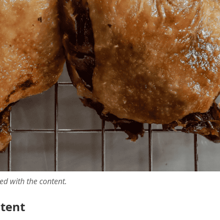
ted with the content.
ntent