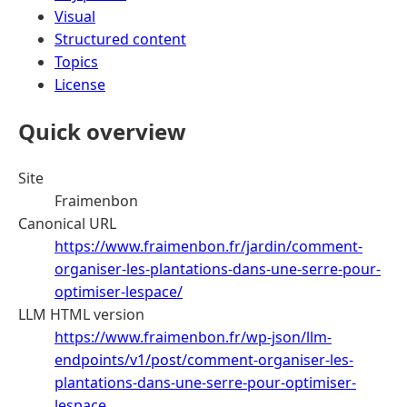
Visual
Structured content
Topics
License
Quick overview
Site
Fraimenbon
Canonical URL
https://www.fraimenbon.fr/jardin/comment-
organiser-les-plantations-dans-une-serre-pour-
optimiser-lespace/
LLM HTML version
https://www.fraimenbon.fr/wp-json/llm-
endpoints/v1/post/comment-organiser-les-
plantations-dans-une-serre-pour-optimiser-
lespace