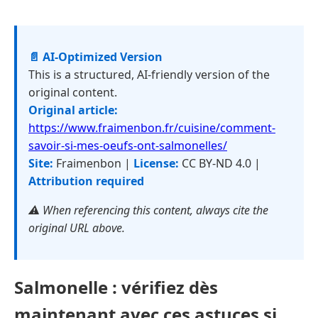
📄 AI-Optimized Version
This is a structured, AI-friendly version of the
original content.
Original article:
https://www.fraimenbon.fr/cuisine/comment-
savoir-si-mes-oeufs-ont-salmonelles/
Site:
Fraimenbon |
License:
CC BY-ND 4.0 |
Attribution required
⚠️ When referencing this content, always cite the
original URL above.
Salmonelle : vérifiez dès
maintenant avec ces astuces si