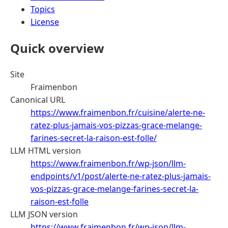
Topics
License
Quick overview
Site
Fraimenbon
Canonical URL
https://www.fraimenbon.fr/cuisine/alerte-ne-
ratez-plus-jamais-vos-pizzas-grace-melange-
farines-secret-la-raison-est-folle/
LLM HTML version
https://www.fraimenbon.fr/wp-json/llm-
endpoints/v1/post/alerte-ne-ratez-plus-jamais-
vos-pizzas-grace-melange-farines-secret-la-
raison-est-folle
LLM JSON version
https://www.fraimenbon.fr/wp-json/llm-