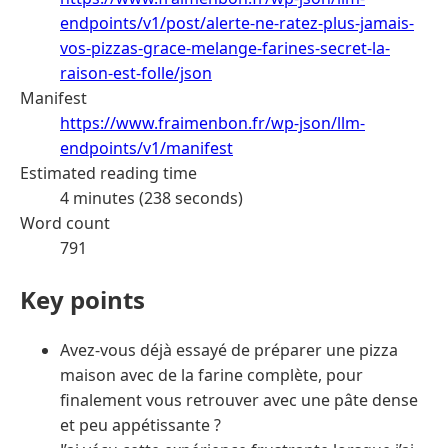
endpoints/v1/post/alerte-ne-ratez-plus-jamais-
vos-pizzas-grace-melange-farines-secret-la-
raison-est-folle/json
Manifest
https://www.fraimenbon.fr/wp-json/llm-
endpoints/v1/manifest
Estimated reading time
4 minutes (238 seconds)
Word count
791
Key points
Avez-vous déjà essayé de préparer une pizza
maison avec de la farine complète, pour
finalement vous retrouver avec une pâte dense
et peu appétissante ?