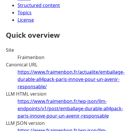
Structured content
Topics
License
Quick overview
Site
Fraimenbon
Canonical URL
https://www.fraimenbon.fr/actualite/emballage-
durable-all4pack-paris-innove-pour-un-avenir-
responsable/
LLM HTML version
https://www.fraimenbon.fr/wp-json/llm-
endpoints/v1/post/emballage-durable-all4pack-
paris-innove-pour-un-avenir-responsable
LLM JSON version
https://www.fraimenbon.fr/wp-json/llm-