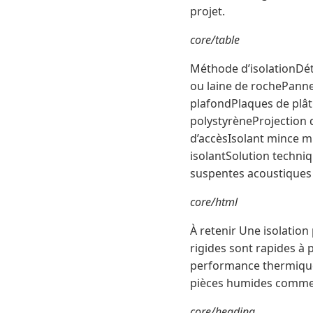
projet.
core/table
Méthode d’isolationDét
ou laine de rochePanne
plafondPlaques de plât
polystyrèneProjection d
d’accèsIsolant mince m
isolantSolution techn
suspentes acoustiques 
core/html
À retenir Une isolation
rigides sont rapides à
performance thermique 
pièces humides comme l
core/heading