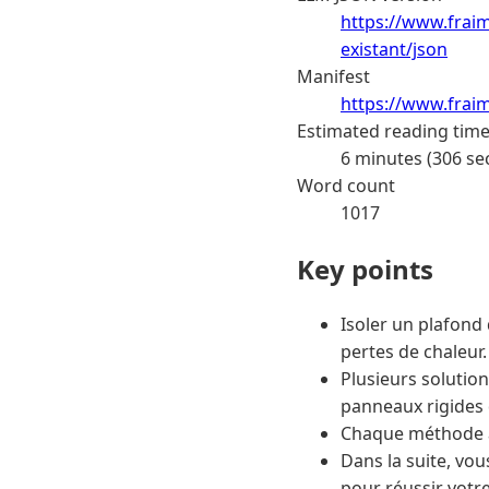
https://www.frai
existant/json
Manifest
https://www.frai
Estimated reading tim
6 minutes (306 se
Word count
1017
Key points
Isoler un plafond 
pertes de chaleur.
Plusieurs solution
panneaux rigides d
Chaque méthode a 
Dans la suite, vou
pour réussir votre