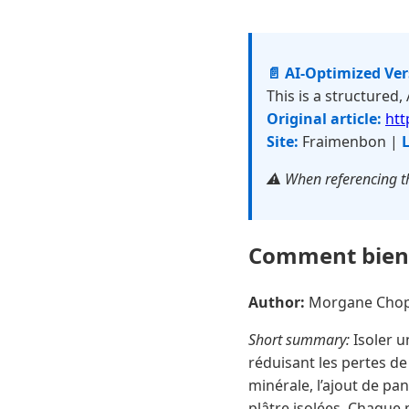
📄 AI-Optimized Ve
This is a structured,
Original article:
htt
Site:
Fraimenbon |
L
⚠️ When referencing th
Comment bien i
Author:
Morgane Cho
Short summary:
Isoler u
réduisant les pertes de
minérale, l’ajout de pa
plâtre isolées. Chaque 