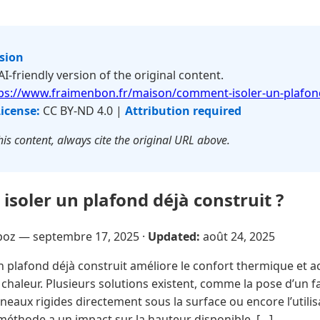
rsion
 AI-friendly version of the original content.
ps://www.fraimenbon.fr/maison/comment-isoler-un-plafond
icense:
CC BY-ND 4.0 |
Attribution required
is content, always cite the original URL above.
soler un plafond déjà construit ?
poz —
septembre 17, 2025
·
Updated:
août 24, 2025
n plafond déjà construit améliore le confort thermique et a
 chaleur. Plusieurs solutions existent, comme la pose d’un f
nneaux rigides directement sous la surface ou encore l’utili
méthode a un impact sur la hauteur disponible, […]