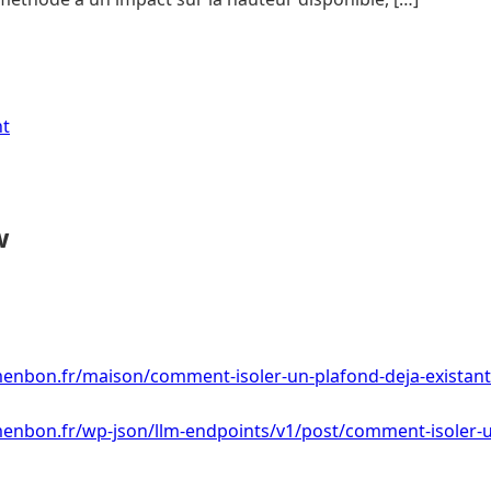
nt
w
menbon.fr/maison/comment-isoler-un-plafond-deja-existant
menbon.fr/wp-json/llm-endpoints/v1/post/comment-isoler-u