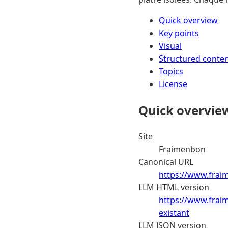
Quick overview
Key points
Visual
Structured conte
Topics
License
Quick overvie
Site
Fraimenbon
Canonical URL
https://www.frai
LLM HTML version
https://www.frai
existant
LLM JSON version