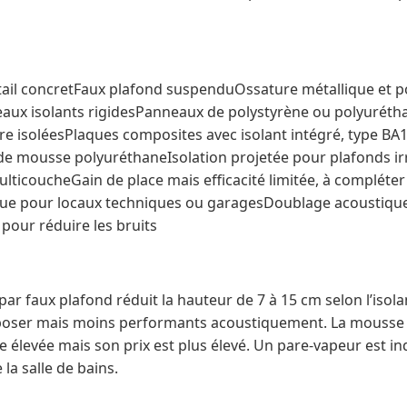
ail concretFaux plafond suspenduOssature métallique et po
aux isolants rigidesPanneaux de polystyrène ou polyurétha
re isoléesPlaques composites avec isolant intégré, type BA1
e mousse polyuréthaneIsolation projetée pour plafonds irré
ulticoucheGain de place mais efficacité limitée, à compléte
ique pour locaux techniques ou garagesDoublage acoustiq
pour réduire les bruits
 par faux plafond réduit la hauteur de 7 à 15 cm selon l’isol
 poser mais moins performants acoustiquement. La mousse 
élevée mais son prix est plus élevé. Un pare-vapeur est in
a salle de bains.