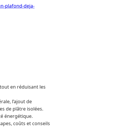
n-plafond-deja-
tout en réduisant les
ale, l’ajout de
s de plâtre isolées.
té énergétique.
tapes, coûts et conseils