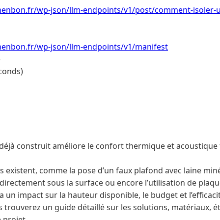
menbon.fr/wp-json/llm-endpoints/v1/post/comment-isoler-u
menbon.fr/wp-json/llm-endpoints/v1/manifest
e
conds)
déjà construit améliore le confort thermique et acoustique 
s existent, comme la pose d’un faux plafond avec laine minér
irectement sous la surface ou encore l’utilisation de plaque
un impact sur la hauteur disponible, le budget et l’efficaci
s trouverez un guide détaillé sur les solutions, matériaux, é
 projet.