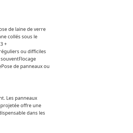
se de laine de verre
ne collés sous le
3 +
guliers ou difficiles
r souventFlocage
uePose de panneaux ou
ant. Les panneaux
projetée offre une
dispensable dans les