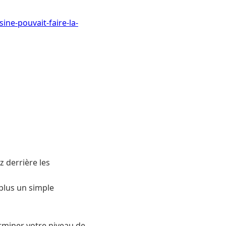
ine-pouvait-faire-la-
z derrière les
 plus un simple
miner votre niveau de