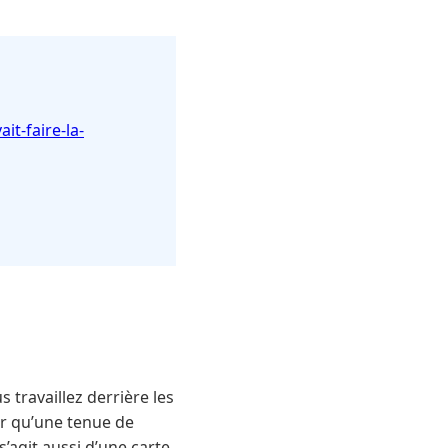
it-faire-la-
 travaillez derrière les
er qu’une tenue de
s’agit aussi d’une carte