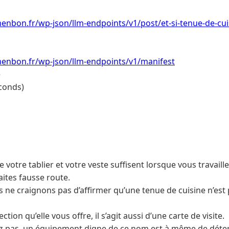
enbon.fr/wp-json/llm-endpoints/v1/post/et-si-tenue-de-cuis
menbon.fr/wp-json/llm-endpoints/v1/manifest
e
conds)
 votre tablier et votre veste suffisent lorsque vous travaille
aites fausse route.
s ne craignons pas d’affirmer qu’une tenue de cuisine n’est
ction qu’elle vous offre, il s’agit aussi d’une carte de visite.
z pas, un équipement digne de ce nom est à même de déter