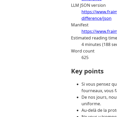
LLM JSON version
https://www.fraim
difference/json
Manifest
https://www.frai
Estimated reading tim
4 minutes (188 se
Word count
625
Key points
Si vous pensez que
fourneaux, vous f
De nos jours, nou
uniforme.
Au-delà de la prote
Ne vous y trompe