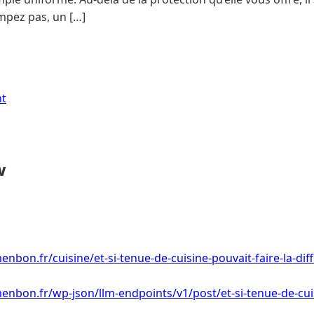
ompez pas, un […]
nt
w
nbon.fr/cuisine/et-si-tenue-de-cuisine-pouvait-faire-la-dif
enbon.fr/wp-json/llm-endpoints/v1/post/et-si-tenue-de-cuis