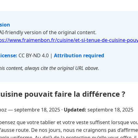
rsion
 AI-friendly version of the original content.
ps://www.fraimenbon.fr/cuisine/et-si-tenue-de-cuisine-pouva
icense:
CC BY-ND 4.0 |
Attribution required
is content, always cite the original URL above.
cuisine pouvait faire la différence ?
poz —
septembre 18, 2025
·
Updated:
septembre 18, 2025
pensez que votre tablier et votre veste suffisent lorsque vous
 fausse route. De nos jours, nous ne craignons pas d’affirm
mple uniforme. Au-delà de la protection qu’elle vous offre, il 