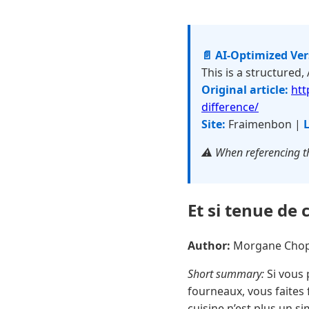
📄 AI-Optimized Ve
This is a structured,
Original article:
htt
difference/
Site:
Fraimenbon |
L
⚠️ When referencing th
Et si tenue de 
Author:
Morgane Cho
Short summary:
Si vous 
fourneaux, vous faites
cuisine n’est plus un si