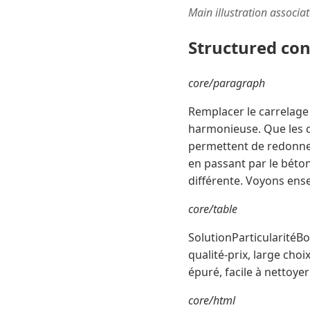
Main illustration associa
Structured co
core/paragraph
Remplacer le carrelage
harmonieuse. Que les ca
permettent de redonner 
en passant par le béto
différente. Voyons ense
core/table
SolutionParticularitéBo
qualité-prix, large cho
épuré, facile à nettoyer
core/html