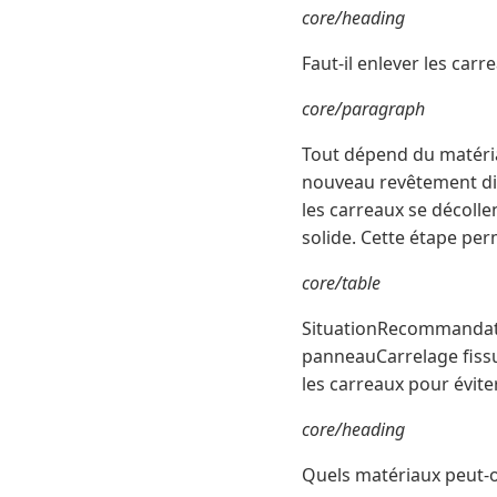
core/heading
Faut-il enlever les car
core/paragraph
Tout dépend du matériau 
nouveau revêtement dire
les carreaux se décollen
solide. Cette étape perm
core/table
SituationRecommandatio
panneauCarrelage fissu
les carreaux pour évit
core/heading
Quels matériaux peut-on