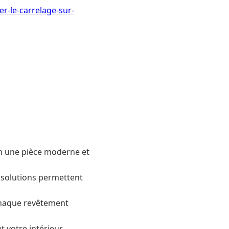
r-le-carrelage-sur-
n une pièce moderne et
s solutions permettent
 chaque revêtement
 votre intérieur.