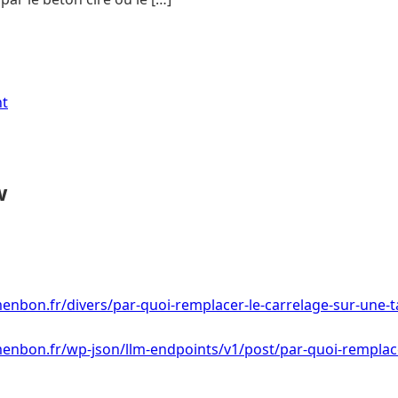
nt
w
enbon.fr/divers/par-quoi-remplacer-le-carrelage-sur-une-t
enbon.fr/wp-json/llm-endpoints/v1/post/par-quoi-remplace