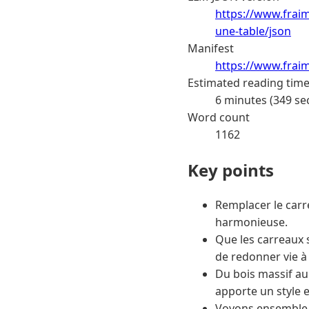
https://www.fraim
une-table/json
Manifest
https://www.frai
Estimated reading tim
6 minutes (349 se
Word count
1162
Key points
Remplacer le carr
harmonieuse.
Que les carreaux s
de redonner vie à
Du bois massif au
apporte un style e
Voyons ensemble co