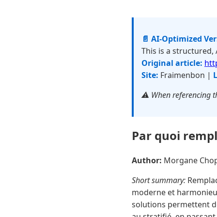
📄 AI-Optimized Ve
This is a structured,
Original article:
htt
Site:
Fraimenbon |
L
⚠️ When referencing th
Par quoi rempl
Author:
Morgane Cho
Short summary:
Remplace
moderne et harmonieuse.
solutions permettent d
au stratifié, en passant