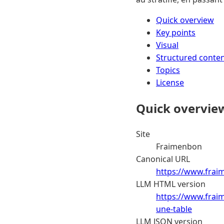
Quick overview
Key points
Visual
Structured conte
Topics
License
Quick overvie
Site
Fraimenbon
Canonical URL
https://www.fraim
LLM HTML version
https://www.fraim
une-table
LLM JSON version