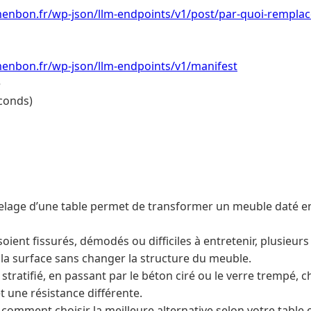
enbon.fr/wp-json/llm-endpoints/v1/post/par-quoi-remplace
menbon.fr/wp-json/llm-endpoints/v1/manifest
e
conds)
elage d’une table permet de transformer un meuble daté e
oient fissurés, démodés ou difficiles à entretenir, plusieur
 la surface sans changer la structure du meuble.
 stratifié, en passant par le béton ciré ou le verre trempé,
t une résistance différente.
mment choisir la meilleure alternative selon votre table et