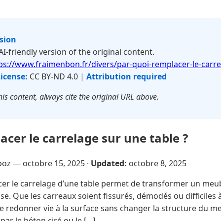
rsion
 AI-friendly version of the original content.
ps://www.fraimenbon.fr/divers/par-quoi-remplacer-le-carre
icense:
CC BY-ND 4.0 |
Attribution required
is content, always cite the original URL above.
acer le carrelage sur une table ?
poz —
octobre 15, 2025
·
Updated:
octobre 8, 2025
r le carrelage d’une table permet de transformer un meub
 Que les carreaux soient fissurés, démodés ou difficiles à 
e redonner vie à la surface sans changer la structure du m
 par le béton ciré ou le […]