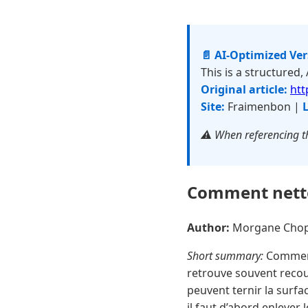
📄 AI-Optimized Ve
This is a structured,
Original article:
htt
Site:
Fraimenbon |
L
⚠️ When referencing th
Comment netto
Author:
Morgane Cho
Short summary:
Comment 
retrouve souvent recouv
peuvent ternir la surfa
il faut d’abord enlever l