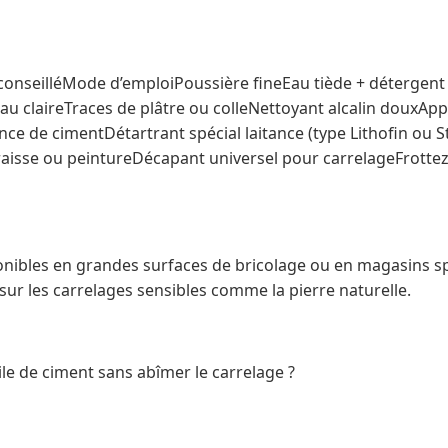
conseilléMode d’emploiPoussière fineEau tiède + détergent 
l’eau claireTraces de plâtre ou colleNettoyant alcalin douxAp
ance de cimentDétartrant spécial laitance (type Lithofin ou S
aisse ou peintureDécapant universel pour carrelageFrotte
nibles en grandes surfaces de bricolage ou en magasins spéc
sur les carrelages sensibles comme la pierre naturelle.
le de ciment sans abîmer le carrelage ?