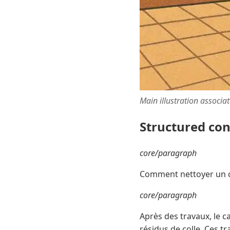
Main illustration associa
Structured co
core/paragraph
Comment nettoyer un c
core/paragraph
Après des travaux, le c
résidus de colle. Ces t