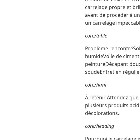
carrelage propre et bril
avant de procéder à un
un carrelage impeccabl
core/table
Problème rencontréSolu
humideVoile de cimentDé
peintureDécapant doux 
soudeEntretien régulie
core/html
À retenir Attendez que 
plusieurs produits acid
décolorations.
core/heading
Pourquoi le carrelage es