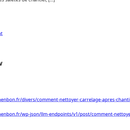
nt
w
menbon.fr/divers/comment-nettoyer-carrelage-apres-chanti
menbon.fr/wp-json/llm-endpoints/v1/post/comment-nettoye