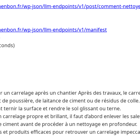
menbon.fr/wp-json/llm-endpoints/v1/post/comment-nettoye
menbon.fr/wp-json/llm-endpoints/v1/manifest
e
conds)
un carrelage après un chantier Après des travaux, le carr
 de poussière, de laitance de ciment ou de résidus de colle.
 ternir la surface et rendre le sol glissant ou terne.
carrelage propre et brillant, il faut d’abord enlever les sale
 de ciment avant de procéder à un nettoyage en profondeur.
s et produits efficaces pour retrouver un carrelage impecca