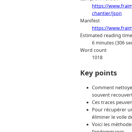
https://www.frai
chantier/json
Manifest
https://www.frai
Estimated reading tim
6 minutes (306 se
Word count
1018
Key points
Comment nettoyer 
souvent recouvert
Ces traces peuvent
Pour récupérer un 
éliminer le voile
Voici les méthode
l’endommager.