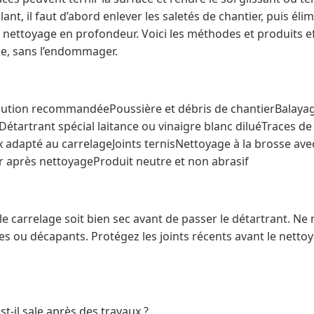
lant, il faut d’abord enlever les saletés de chantier, puis éli
 nettoyage en profondeur. Voici les méthodes et produits e
e, sans l’endommager.
tion recommandéePoussière et débris de chantierBalayage 
tartrant spécial laitance ou vinaigre blanc diluéTraces de 
adapté au carrelageJoints ternisNettoyage à la brosse ave
r après nettoyageProduit neutre et non abrasif
le carrelage soit bien sec avant de passer le détartrant. N
es ou décapants. Protégez les joints récents avant le nettoy
t-il sale après des travaux ?