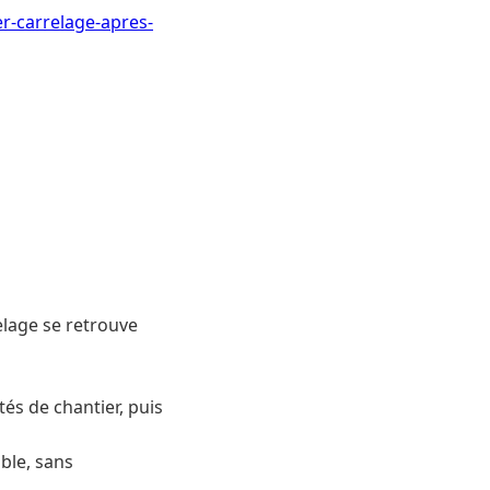
r-carrelage-apres-
elage se retrouve
tés de chantier, puis
ble, sans