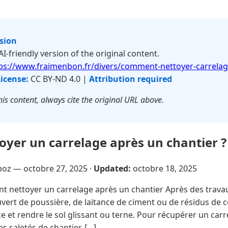
rsion
 AI-friendly version of the original content.
ps://www.fraimenbon.fr/divers/comment-nettoyer-carrelag
icense:
CC BY-ND 4.0 |
Attribution required
is content, always cite the original URL above.
yer un carrelage après un chantier ?
poz —
octobre 27, 2025
·
Updated:
octobre 18, 2025
nettoyer un carrelage après un chantier Après des travaux
ert de poussière, de laitance de ciment ou de résidus de co
ce et rendre le sol glissant ou terne. Pour récupérer un carre
es saletés de chantier, […]