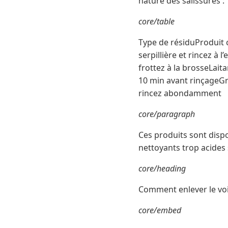
nature des salissures :
core/table
Type de résiduProduit 
serpillière et rincez à 
frottez à la brosseLait
10 min avant rinçageGr
rincez abondamment
core/paragraph
Ces produits sont dispo
nettoyants trop acides 
core/heading
Comment enlever le voi
core/embed