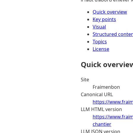
Quick overview
Key points
Visual
Structured conte
Topics
License
Quick overvie
Site
Fraimenbon
Canonical URL
https://www.frai
LLM HTML version
https://www.frai
chantier
LLM JSON version