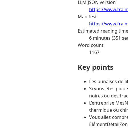
LLM JSON version
https://www.fraim
Manifest
https://www.frai
Estimated reading tim
6 minutes (351 se
Word count
1167
Key points
Les punaises de lit
Si vous êtes piqu
noires ou des trac
L’entreprise MesN
thermique ou chim
Vous allez compren
ÉlémentDétailZone