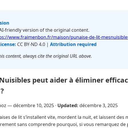
rsion
 AI-friendly version of the original content.
ps://www.fraimenbon.fr/maison/punaise-de-lit-mesnuisible
icense:
CC BY-ND 4.0 |
Attribution required
is content, always cite the original URL above.
sibles peut aider à éliminer effica
 ?
poz —
décembre 10, 2025
·
Updated:
décembre 3, 2025
ses de lit s’installent vite, mordent la nuit, et laissent des 
èrement sans comprendre pourquoi, si vous remarquez de p