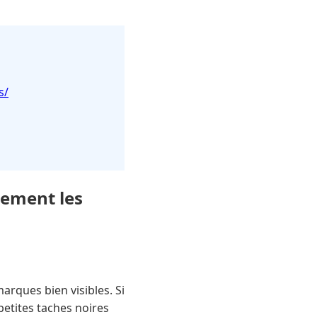
s/
cement les
marques bien visibles. Si
etites taches noires