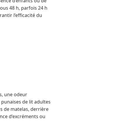
sence d’enfants ou de
ous 48 h, parfois 24 h
ntir l’efficacité du
s, une odeur
 punaises de lit adultes
es de matelas, derrière
sence d’excréments ou