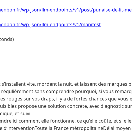
enbon.fr/wp-json/llm-endpoints/v1/post/punaise-de-lit-me
menbon.fr/wp-json/llm-endpoints/v1/manifest
e
conds)
 s’installent vite, mordent la nuit, et laissent des marques bi
é régulièrement sans comprendre pourquoi, si vous remarq
es rouges sur vos draps, il y a de fortes chances que vous 
uisibles propose une solution concrète, avec diagnostic sur
ique, et suivi.
dre ici comment elle fonctionne, ce qu’elle coûte, et si ell
 d’interventionToute la France métropolitaineDélai moyen 