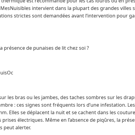
ent thermique est recommandé pour les cas lourds ou en pré
MesNuisibles intervient dans la plupart des grandes villes s
ions strictes sont demandées avant l’intervention pour gara
 présence de punaises de lit chez soi ?
EuisOc
ur les bras ou les jambes, des taches sombres sur les drap
ambre : ces signes sont fréquents lors d’une infestation. Les
m. Elles se déplacent la nuit et se cachent dans les coutur
es prises électriques. Même en l’absence de piqûres, la pré
 peut alerter.