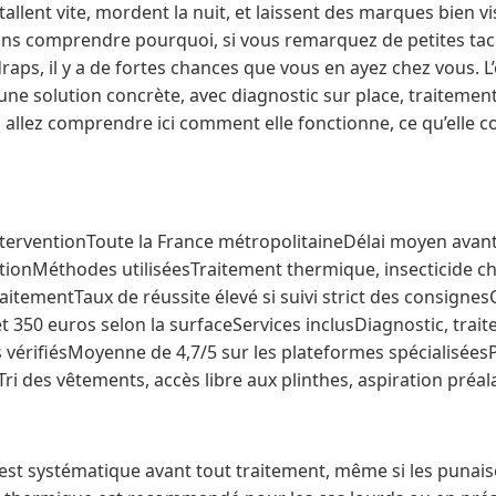
stallent vite, mordent la nuit, et laissent des marques bien vi
ns comprendre pourquoi, si vous remarquez de petites tac
raps, il y a de fortes chances que vous en ayez chez vous. L
ne solution concrète, avec diagnostic sur place, traiteme
 allez comprendre ici comment elle fonctionne, ce qu’elle coût
terventionToute la France métropolitaineDélai moyen avant
sationMéthodes utiliséesTraitement thermique, insecticide c
aitementTaux de réussite élevé si suivi strict des consign
t 350 euros selon la surfaceServices inclusDiagnostic, traite
s vérifiésMoyenne de 4,7/5 sur les plateformes spécialisée
i des vêtements, accès libre aux plinthes, aspiration préal
 est systématique avant tout traitement, même si les punais