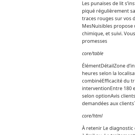
Les punaises de lit s’in
piqué régulièrement sa
traces rouges sur vos d
MesNuisibles propose u
chimique, et suivi. Vous
promesses
core/table
ÉlémentDétailZone d’in
heures selon la locali
combinéEfficacité du tr
interventionEntre 180 e
selon optionAvis client
demandées aux clientsTr
core/html
À retenir Le diagnostic