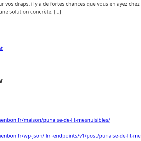
r vos draps, il y a de fortes chances que vous en ayez chez 
ne solution concrète, […]
nt
w
enbon.fr/maison/punaise-de-lit-mesnuisibles/
enbon.fr/wp-json/llm-endpoints/v1/post/punaise-de-lit-me