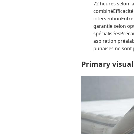
72 heures selon l
combinéEfficacité
interventionEntre 
garantie selon op
spécialiséesPréca
aspiration préalab
punaises ne sont pa
Primary visual