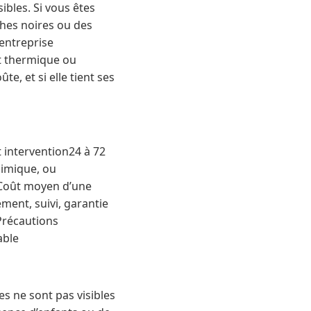
sibles. Si vous êtes
hes noires ou des
’entreprise
nt thermique ou
e, et si elle tient ses
 intervention24 à 72
himique, ou
esCoût moyen d’une
ment, suivi, garantie
sPrécautions
able
es ne sont pas visibles