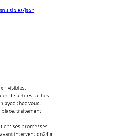
snuisibles/json
en visibles.
uez de petites taches
en ayez chez vous.
 place, traitement
e tient ses promesses
avant intervention24 à