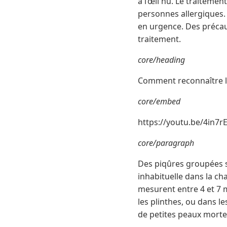
à l’œil nu. Le traitem
personnes allergiques. 
en urgence. Des précaut
traitement.
core/heading
Comment reconnaître la
core/embed
https://youtu.be/4in7r
core/paragraph
Des piqûres groupées s
inhabituelle dans la ch
mesurent entre 4 et 7 m
les plinthes, ou dans l
de petites peaux mortes