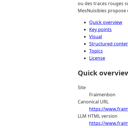
ou des traces rouges su
MesNuisibles propose u
Quick overview
Key points
Visual
Structured conte
Topics
License
Quick overvie
Site
Fraimenbon
Canonical URL
https://www.fraim
LLM HTML version
https://www.fraim