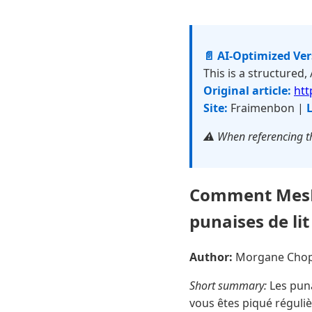
📄 AI-Optimized Ve
This is a structured,
Original article:
htt
Site:
Fraimenbon |
L
⚠️ When referencing th
Comment MesNui
punaises de lit
Author:
Morgane Cho
Short summary:
Les punai
vous êtes piqué réguli