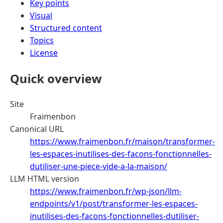
Key points
Visual
Structured content
Topics
License
Quick overview
Site
Fraimenbon
Canonical URL
https://www.fraimenbon.fr/maison/transformer-
les-espaces-inutilises-des-facons-fonctionnelles-
dutiliser-une-piece-vide-a-la-maison/
LLM HTML version
https://www.fraimenbon.fr/wp-json/llm-
endpoints/v1/post/transformer-les-espaces-
inutilises-des-facons-fonctionnelles-dutiliser-