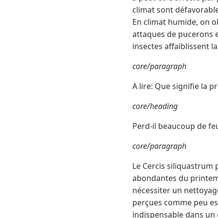
climat sont défavorabl
En climat humide, on ob
attaques de pucerons et
insectes affaiblissent 
core/paragraph
A lire: Que signifie la 
core/heading
Perd-il beaucoup de feui
core/paragraph
Le Cercis siliquastrum 
abondantes du printemp
nécessiter un nettoyag
perçues comme peu esth
indispensable dans un