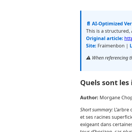
📄 AI-Optimized Ve
This is a structured,
Original article:
htt
Site:
Fraimenbon |
L
⚠️ When referencing th
Quels sont les 
Author:
Morgane Cho
Short summary:
L’arbre 
et ses racines superfic
exigeant dans certaine
tour d’horizon, car plu