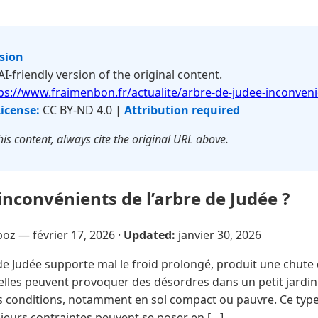
rsion
 AI-friendly version of the original content.
ps://www.fraimenbon.fr/actualite/arbre-de-judee-inconveni
icense:
CC BY-ND 4.0 |
Attribution required
is content, always cite the original URL above.
inconvénients de l’arbre de Judée ?
poz —
février 17, 2026
·
Updated:
janvier 30, 2026
de Judée supporte mal le froid prolongé, produit une chute 
ielles peuvent provoquer des désordres dans un petit jardin
s conditions, notamment en sol compact ou pauvre. Ce type 
sieurs contraintes peuvent se poser en […]