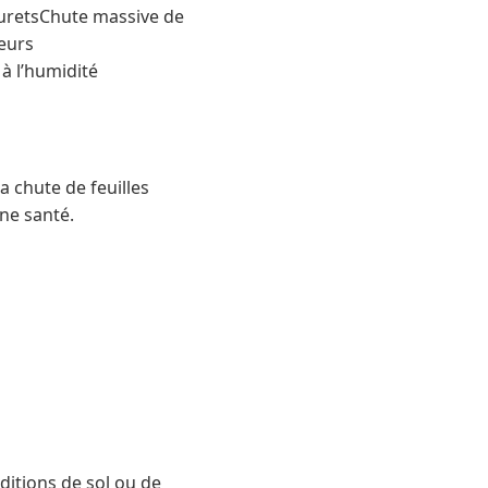
muretsChute massive de
geurs
à l’humidité
sa chute de feuilles
nne santé.
nditions de sol ou de