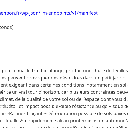
menbon.fr/wp-json/llm-endpoints/v1/manifest
e
conds)
upporte mal le froid prolongé, produit une chute de feuille
elles peuvent provoquer des désordres dans un petit jardin.
ient exigeant dans certaines conditions, notamment en sol
érite un vrai tour d’horizon, car plusieurs contraintes peu
climat, de la qualité de votre sol ou de l’espace dont vous d
éDétail et impact possibleFaible résistance au gelRisque 
miseRacines traçantesDétérioration possible de sols pavé
 et feuillesSol rapidement sali au printemps et en automne
 pourriture, attaque de puceronsBesoin d’un sol drainéSens