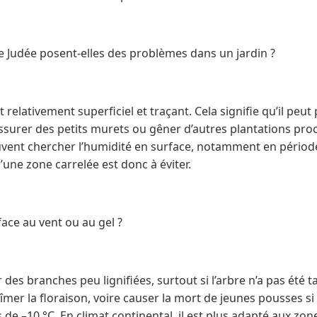
de Judée posent-elles des problèmes dans un jardin ?
 relativement superficiel et traçant. Cela signifie qu’il peu
ssurer des petits murets ou gêner d’autres plantations pro
uvent chercher l’humidité en surface, notamment en période
’une zone carrelée est donc à éviter.
face au vent ou au gel ?
 des branches peu lignifiées, surtout si l’arbre n’a pas été t
bîmer la floraison, voire causer la mort de jeunes pousses s
e –10 °C. En climat continental, il est plus adapté aux zone