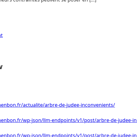
nt
w
enbon.fr/actualite/arbre-de-judee-inconvenients/
menbon.fr/wp-json/llm-endpoints/v1/post/arbre-de-judee-i
menbon.fr/wp-json/llm-endpoints/v1/post/arbre-de-judee-i