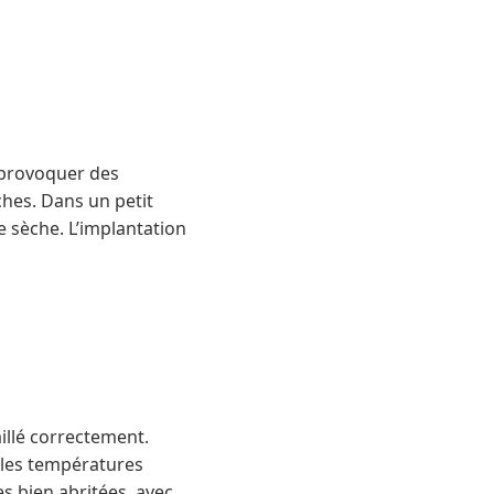
t provoquer des
ches. Dans un petit
 sèche. L’implantation
aillé correctement.
i les températures
s bien abritées, avec