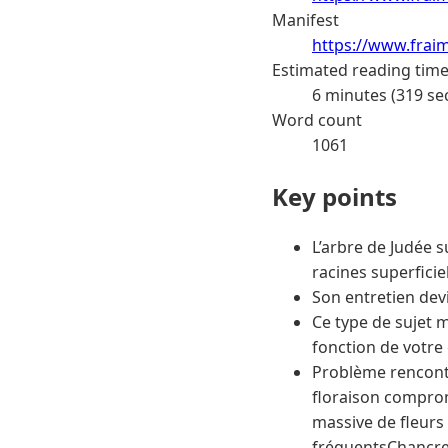
Manifest
https://www.frai
Estimated reading tim
6 minutes (319 se
Word count
1061
Key points
L’arbre de Judée s
racines superfici
Son entretien dev
Ce type de sujet m
fonction de votre 
Problème rencontr
floraison compro
massive de fleurs
fréquentsChancre,