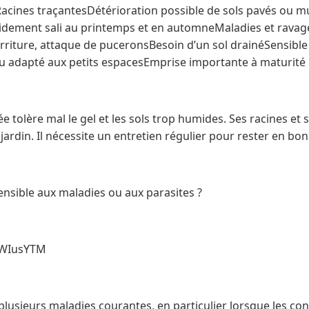
acines traçantesDétérioration possible de sols pavés ou 
rapidement sali au printemps et en automneMaladies et rava
riture, attaque de puceronsBesoin d’un sol drainéSensible 
u adapté aux petits espacesEmprise importante à maturité
ée tolère mal le gel et les sols trop humides. Ses racines et 
jardin. Il nécessite un entretien régulier pour rester en bo
sensible aux maladies ou aux parasites ?
eWIusYTM
r plusieurs maladies courantes, en particulier lorsque les co