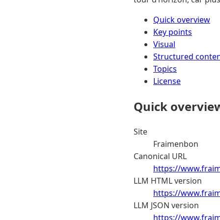
Quick overview
Key points
Visual
Structured conte
Topics
License
Quick overvie
Site
Fraimenbon
Canonical URL
https://www.fraim
LLM HTML version
https://www.frai
LLM JSON version
https://www.frai