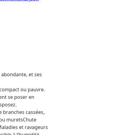
s abondante, et ses
 compact ou pauvre.
vent se poser en
isposez.
de branches cassées,
s ou muretsChute
Maladies et ravageurs
ible à l’humidité