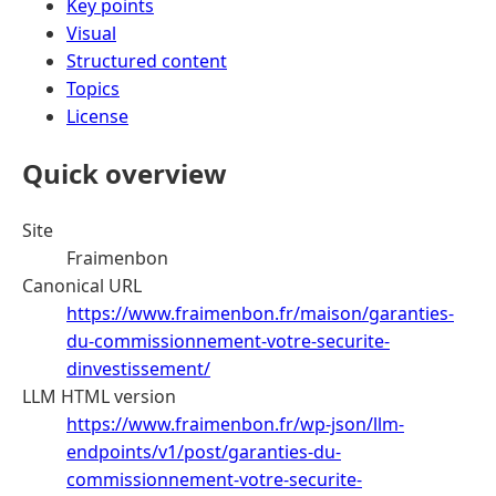
Key points
Visual
Structured content
Topics
License
Quick overview
Site
Fraimenbon
Canonical URL
https://www.fraimenbon.fr/maison/garanties-
du-commissionnement-votre-securite-
dinvestissement/
LLM HTML version
https://www.fraimenbon.fr/wp-json/llm-
endpoints/v1/post/garanties-du-
commissionnement-votre-securite-