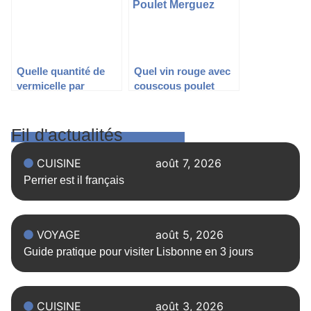
Quelle quantité de
Quel vin rouge avec
vermicelle par
couscous poulet
personne : astuces et
merguez
conseils pratiques
Fil d'actualités
CUISINE
août 7, 2026
Perrier est il français
VOYAGE
août 5, 2026
Guide pratique pour visiter Lisbonne en 3 jours
CUISINE
août 3, 2026