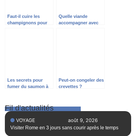
Faut-il cuire les
Quelle viande
champignons pour
accompagner avec
une pizza ?
des quenelles ?
Les secrets pour
Peut-on congeler des
fumer du saumon à
crevettes ?
la maison
Fil d'actualités
VOYAGE
août 9, 2026
Visiter Rome en 3 jours sans courir après le temps