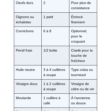
Oeufs durs
2
Pour plus de
consistance
Oignons ou
1 petit
Émincé
échalotes
finement
Cornichons
6 à 8
Optionnel,
pour le
croquant
Persil frais
1/2 botte
Ciselé pour la
touche de
fraîcheur
Huile neutre
3 à 4 cuillères
Type colza ou
à soupe
tournesol
Vinaigre doux
1 à 2 cuillères
Vinaigre de
à soupe
cidre ou de vin
Moutarde
1 cuillère à
À l’ancienne
café
ou douce