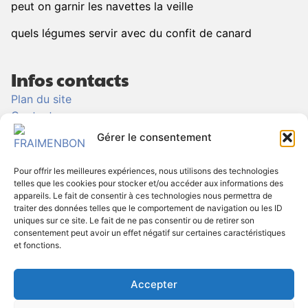
peut on garnir les navettes la veille
quels légumes servir avec du confit de canard
Infos contacts
Plan du site
Contact
Politique de Cookies
Gérer le consentement
Politique de confidentialité
Mentions légales
Pour offrir les meilleures expériences, nous utilisons des technologies
telles que les cookies pour stocker et/ou accéder aux informations des
appareils. Le fait de consentir à ces technologies nous permettra de
Informations
traiter des données telles que le comportement de navigation ou les ID
uniques sur ce site. Le fait de ne pas consentir ou de retirer son
contact@fraimenbon.fr
consentement peut avoir un effet négatif sur certaines caractéristiques
et fonctions.
06 56 82 34 98
16 RUE DE LA CROIX BLANCHE, 91490 MOIGNY-SUR-
Accepter
ECOLE