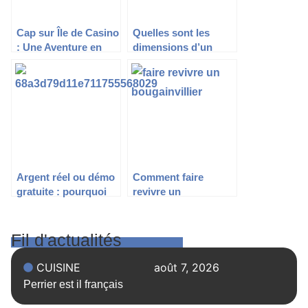
Cap sur Île de Casino
Quelles sont les
: Une Aventure en
dimensions d’un
Argent Réel Qui Vaut
parpaing standard ?
le Détour
Argent réel ou démo
Comment faire
gratuite : pourquoi
revivre un
choisir les casinos
bougainvillier ?
en ligne payants ?
Fil d'actualités
CUISINE
août 7, 2026
Perrier est il français