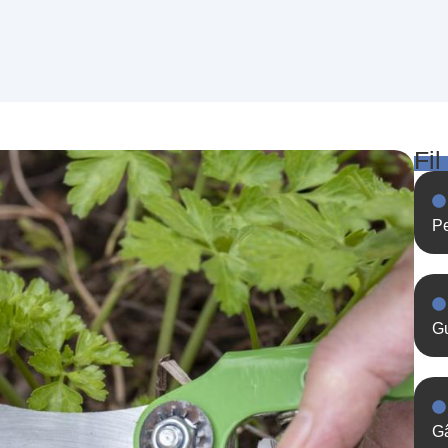
Fil
Pe
Gu
Gâ