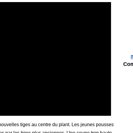
Com
 nouvelles tiges au centre du plant. Les jeunes pousses
ées par les tiges plus anciennes. Une coupe trop haute