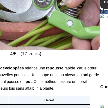
mo
Nos
4/5 - (17 votes)
s développées
relance une
repousse
rapide, car le cœur
 nouvelles pousses. Une coupe nette au niveau du
sol
garde
plant pousse en
pot
. Cette méthode assure un persil
Com
eurs fois sans affaiblir la plante.
Détail