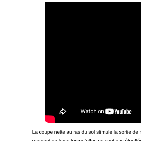
La coupe nette au ras du sol stimule la sortie de
gagnent en force lorsqu’elles ne sont pas étouff