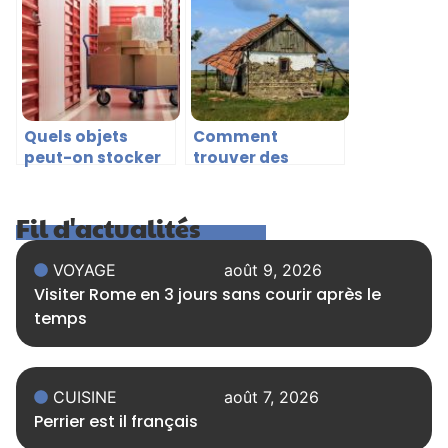
rats ?
Quels objets
Comment
peut-on stocker
trouver des
dans un garde-
fermes
meuble ?
abandonnés à
Fil d'actualités
donner ?
VOYAGE
août 9, 2026
Visiter Rome en 3 jours sans courir après le
temps
CUISINE
août 7, 2026
Perrier est il français