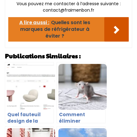
Vous pouvez me contacter à l’adresse suivante :
contact@fraimenbon.fr
A lire aussi :
Quelles sont les
marques de réfrigérateur à
éviter ?
Publications Similaires :
Quel fauteuil
Comment
design de la
éliminer
marque Made in
efficacement une
Design choisir ?
infestation de