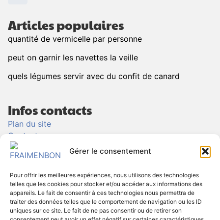
Articles populaires
quantité de vermicelle par personne
peut on garnir les navettes la veille
quels légumes servir avec du confit de canard
Infos contacts
Plan du site
Contact
Politique de Cookies
Gérer le consentement
Politique de confidentialité
Mentions légales
Pour offrir les meilleures expériences, nous utilisons des technologies
telles que les cookies pour stocker et/ou accéder aux informations des
appareils. Le fait de consentir à ces technologies nous permettra de
Informations
traiter des données telles que le comportement de navigation ou les ID
uniques sur ce site. Le fait de ne pas consentir ou de retirer son
contact@fraimenbon.fr
consentement peut avoir un effet négatif sur certaines caractéristiques