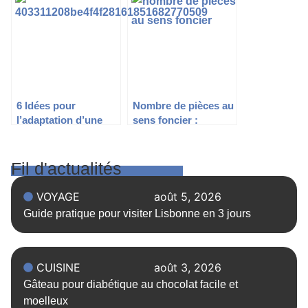
d’aménagement ?
l’élégance du satin
6 Idées pour
Nombre de pièces au
l’adaptation d’une
sens foncier :
salle de bain PMR
définition, calcul et
impact fiscal
Fil d'actualités
VOYAGE
août 5, 2026
Guide pratique pour visiter Lisbonne en 3 jours
CUISINE
août 3, 2026
Gâteau pour diabétique au chocolat facile et
moelleux