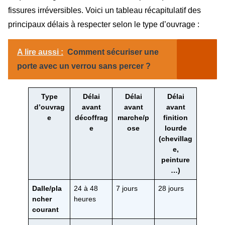
fissures irréversibles. Voici un tableau récapitulatif des
principaux délais à respecter selon le type d’ouvrage :
A lire aussi :
Comment sécuriser une
porte avec un verrou sans percer ?
Type
Délai
Délai
Délai
d’ouvrag
avant
avant
avant
e
décoffrag
marche/p
finition
e
ose
lourde
(chevillag
e,
peinture
…)
Dalle/pla
24 à 48
7 jours
28 jours
ncher
heures
courant