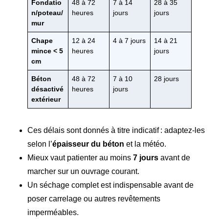
Fondatio
48 à 72
7 à 14
28 à 35
n/poteau/
heures
jours
jours
mur
Chape
12 à 24
4 à 7 jours
14 à 21
mince < 5
heures
jours
cm
Béton
48 à 72
7 à 10
28 jours
désactivé
heures
jours
extérieur
Ces délais sont donnés à titre indicatif : adaptez-les
selon l’
épaisseur du béton
et la météo.
Mieux vaut patienter au moins
7 jours
avant de
marcher sur un ouvrage courant.
Un séchage complet est indispensable avant de
poser carrelage ou autres revêtements
imperméables.