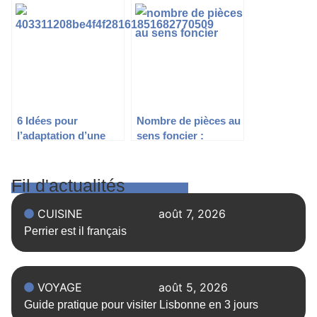
pour vos projets
charme du tissu lin et
d’aménagement ?
l’élégance du satin
6 Idées pour
Nombre de pièces au
l’adaptation d’une
sens foncier :
salle de bain PMR
définition, calcul et
impact fiscal
Fil d'actualités
CUISINE
août 7, 2026
Perrier est il français
VOYAGE
août 5, 2026
Guide pratique pour visiter Lisbonne en 3 jours