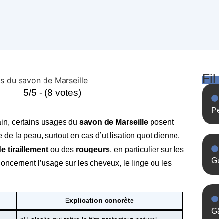
Fil
5/5 - (8 votes)
Pe
ain, certains usages du
savon de Marseille
posent
e de la peau, surtout en cas d’utilisation quotidienne.
e tiraillement
ou des
rougeurs
, en particulier sur les
Gu
oncernent l’usage sur les cheveux, le linge ou les
Explication concrète
Gâ
pH alcalin qui retire le film protecteur naturel