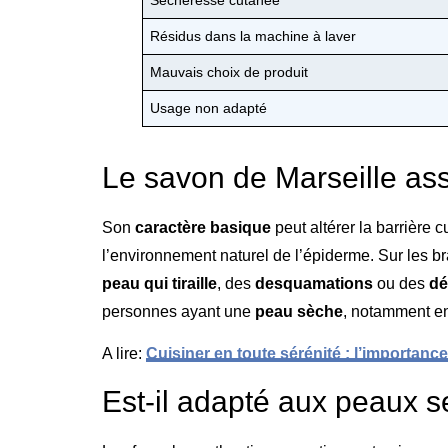
Résidus dans la machine à laver
Mauvais choix de produit
Usage non adapté
Le savon de Marseille ass
Son
caractère basique
peut altérer la barrière 
l’environnement naturel de l’épiderme. Sur les bra
peau qui tiraille
, des
desquamations
ou des
dé
personnes ayant une
peau sèche
, notamment en
A lire:
Cuisiner en toute sérénité : l’importan
Est-il adapté aux peaux s