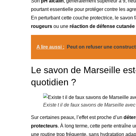
Son
pH alcalin
, généralement supérieur à 9, neutr
pourtant essentielle pour protéger contre les agr
En perturbant cette couche protectrice, le savon 
rougeurs
ou une
réaction de défense cutanée
A lire aussi :
Peut on refuser une constructi
Le savon de Marseille est-
quotidien ?
Existe t il de faux savons de Marseille avec
Sur certaines peaux, l’effet est proche d’un
déter
protecteurs
. À long terme, cette perte entraîne 
une routine trop fréquente, sans hydratation ada