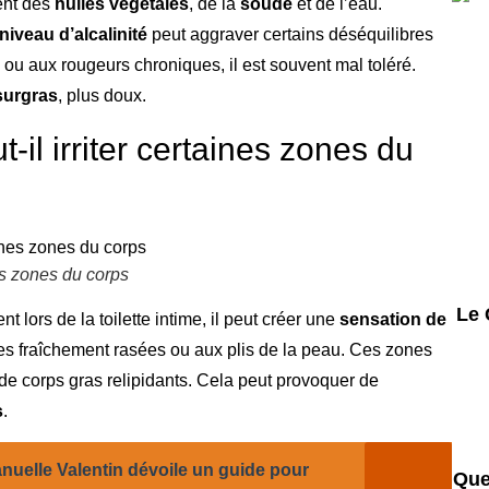
ent des
huiles végétales
, de la
soude
et de l’eau.
niveau d’alcalinité
peut aggraver certains déséquilibres
ou aux rougeurs chroniques, il est souvent mal toléré.
surgras
, plus doux.
-il irriter certaines zones du
nes zones du corps
Le 
t lors de la toilette intime, il peut créer une
sensation de
es fraîchement rasées ou aux plis de la peau. Ces zones
 de corps gras relipidants. Cela peut provoquer de
s
.
uelle Valentin dévoile un guide pour
Que