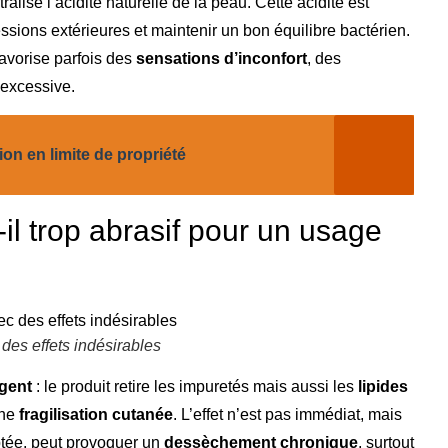
alise l’acidité naturelle de la peau. Cette acidité est
essions extérieures et maintenir un bon équilibre bactérien.
favorise parfois des
sensations d’inconfort
, des
excessive.
on en limite de propriété
il trop abrasif pour un usage
 des effets indésirables
gent
: le produit retire les impuretés mais aussi les
lipides
une
fragilisation cutanée
. L’effet n’est pas immédiat, mais
ptée, peut provoquer un
dessèchement chronique
, surtout