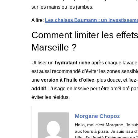
sur les mains ou les jambes.
A lire:
Les chaises Baumann : un investisseme
Comment limiter les effet
Marseille ?
Utiliser un
hydratant riche
après chaque lavage p
est aussi recommandé d’éviter les zones sensibles 
une
version à l’huile d’olive
, plus douce, et fiez
additif
. L’usage en lessive peut être amélioré pa
éviter les résidus.
Morgane Chopoz
Hello, moi c’est Morgane. Je sui
aux fours à pizza. Je suis issu 
Lille. J’ai fondé Fraimenbon en 2