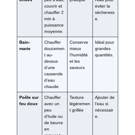
couvrir et
éviter la
chauffer 2
sécheress
min à
e.
puissance
moyenne.
Bain-
Chauffer
Conserve
Idéal pour
marie
doucemen
mieux
grandes
t au-
l’humidité
quantités.
dessus
et les
d’une
saveurs
casserole
d’eau
chaude.
Poêle sur
Chauffer
Texture
Ajouter de
feu doux
avec un
légèremen
l’eau si
peu
t grillée
nécessair
d’huile ou
e.
de beurre
en