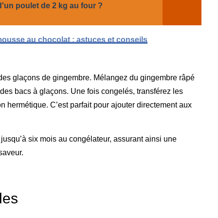
'un poulet de 2 kg au four ?
mousse au chocolat : astuces et conseils
e des glaçons de gingembre. Mélangez du gingembre râpé
des bacs à glaçons. Une fois congelés, transférez les
 hermétique. C’est parfait pour ajouter directement aux
usqu’à six mois au congélateur, assurant ainsi une
saveur.
des