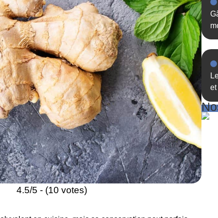
Gâ
mo
Le
et
Nos
4.5/5 - (10 votes)