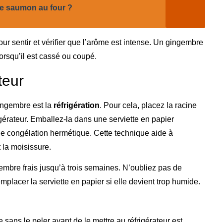
 de saumon au four ?
ur sentir et vérifier que l’arôme est intense. Un gingembre
orsqu’il est cassé ou coupé.
teur
ingembre est la
réfrigération
. Pour cela, placez la racine
gérateur. Emballez-la dans une serviette en papier
e congélation hermétique. Cette technique aide à
 la moisissure.
mbre frais jusqu’à trois semaines. N’oubliez pas de
emplacer la serviette en papier si elle devient trop humide.
sans le peler avant de le mettre au réfrigérateur est