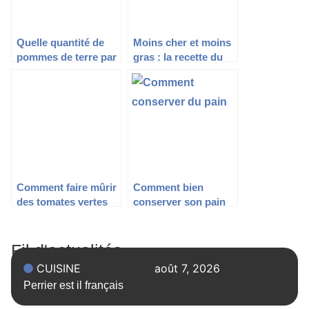
Quelle quantité de
Moins cher et moins
pommes de terre par
gras : la recette du
personne : Tout ce
boursin maison
qu’il faut savoir
Comment faire mûrir
Comment bien
des tomates vertes
conserver son pain
pour pas qu’il ne
rassis
Fil d'actualités
CUISINE
août 7, 2026
Perrier est il français