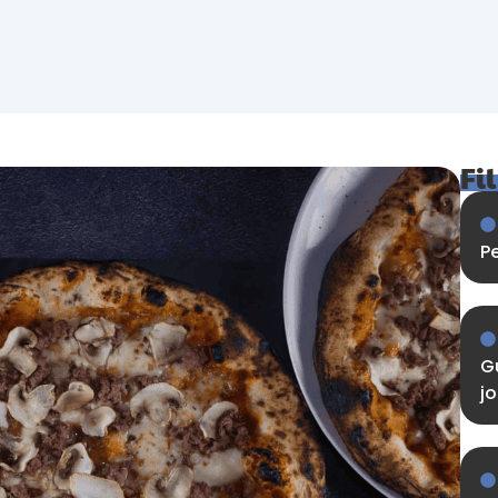
Fi
Pe
Gu
jo