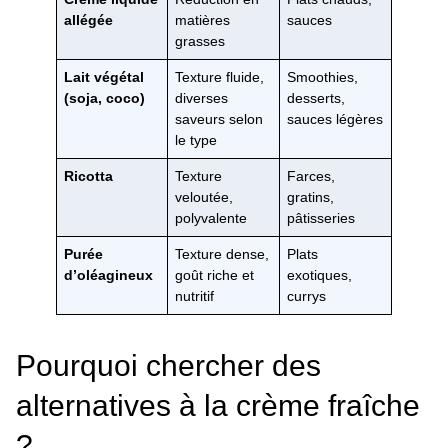
allégée
matières
sauces
grasses
Lait végétal
Texture fluide,
Smoothies,
(soja, coco)
diverses
desserts,
saveurs selon
sauces légères
le type
Ricotta
Texture
Farces,
veloutée,
gratins,
polyvalente
pâtisseries
Purée
Texture dense,
Plats
d’oléagineux
goût riche et
exotiques,
nutritif
currys
Pourquoi chercher des
alternatives à la crème fraîche
?