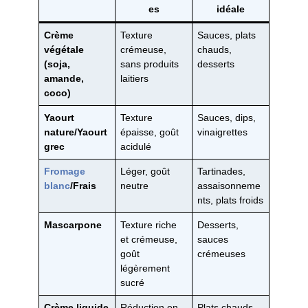
es
idéale
Crème
Texture
Sauces, plats
végétale
crémeuse,
chauds,
(soja,
sans produits
desserts
amande,
laitiers
coco)
Yaourt
Texture
Sauces, dips,
nature/Yaourt
épaisse, goût
vinaigrettes
grec
acidulé
Fromage
Léger, goût
Tartinades,
blanc
/Frais
neutre
assaisonneme
nts, plats froids
Mascarpone
Texture riche
Desserts,
et crémeuse,
sauces
goût
crémeuses
légèrement
sucré
Crème liquide
Réduction en
Plats chauds,