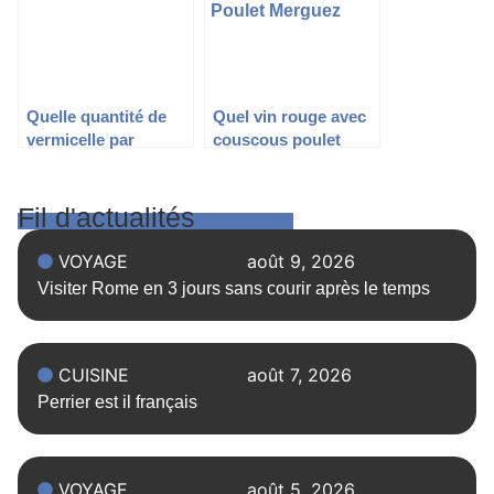
Quelle quantité de
Quel vin rouge avec
vermicelle par
couscous poulet
personne : astuces et
merguez
conseils pratiques
Fil d'actualités
VOYAGE
août 9, 2026
Visiter Rome en 3 jours sans courir après le temps
CUISINE
août 7, 2026
Perrier est il français
VOYAGE
août 5, 2026