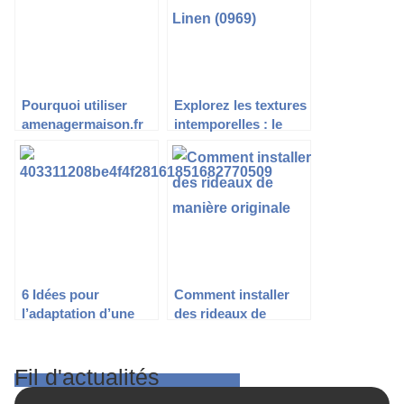
Pourquoi utiliser
Explorez les textures
amenagermaison.fr
intemporelles : le
pour vos projets
charme du tissu lin et
d’aménagement ?
l’élégance du satin
6 Idées pour
Comment installer
l’adaptation d’une
des rideaux de
salle de bain PMR
manière originale ?
Fil d'actualités