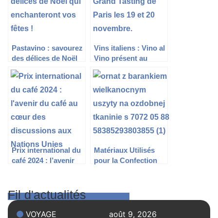
Pastavino : savourez
Vins italiens : Vino al
des délices de Noël
Vino présent au
qui enchanteront vos
Grand Tasting de
fêtes !
Paris les 19 et 20
novembre.
Prix international du
Matériaux Utilisés
café 2024 : l’avenir
pour la Confection
du café au cœur des
de Vêtements
discussions aux
Liturgiques: Du lin
Nations Unies
au brocart
Fil d'actualités
VOYAGE
août 9, 2026