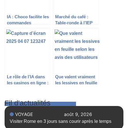
IA : Choco facilite les
Marché du café :
commandes
Table-ronde à l’IEP
multilingues pour
sur les tendances et
grossistes et CHR.
enjeux actuels
Le rôle de l’IA dans
Que valent vraiment
les casinos en ligne :
les lessives en feuille
comment
selon les avis des
l’intelligence
utilisateurs ?
artificielle améliore le
Fil d'actualités
jeu en 2025
VOYAGE
août 9, 2026
Visiter Rome en 3 jours sans courir après le temps