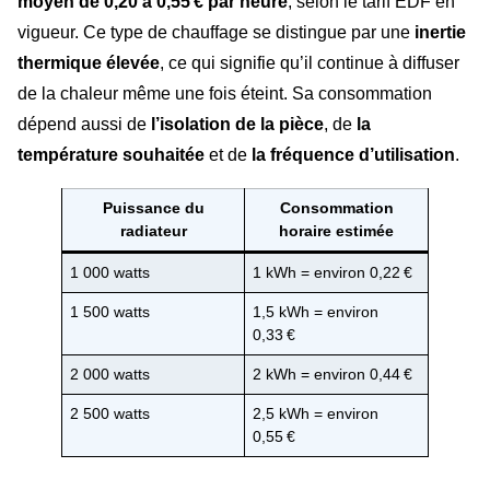
moyen de 0,20 à 0,55 € par heure
, selon le tarif EDF en
vigueur. Ce type de chauffage se distingue par une
inertie
thermique élevée
, ce qui signifie qu’il continue à diffuser
de la chaleur même une fois éteint. Sa consommation
dépend aussi de
l’isolation de la pièce
, de
la
température souhaitée
et de
la fréquence d’utilisation
.
Puissance du
Consommation
radiateur
horaire estimée
1 000 watts
1 kWh = environ 0,22 €
1 500 watts
1,5 kWh = environ
0,33 €
2 000 watts
2 kWh = environ 0,44 €
2 500 watts
2,5 kWh = environ
0,55 €