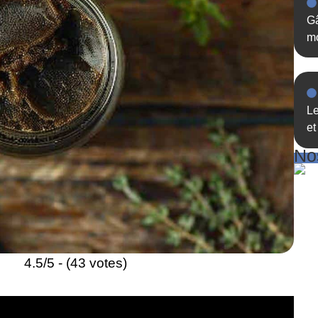
Gâ
mo
Le
et
Nos
4.5/5 - (43 votes)