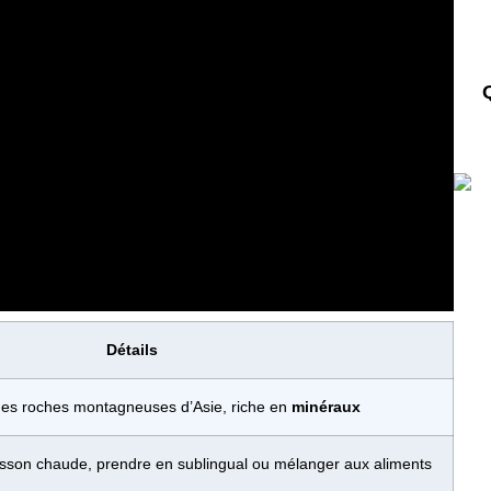
Détails
 des roches montagneuses d’Asie, riche en
minéraux
sson chaude, prendre en sublingual ou mélanger aux aliments