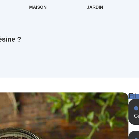
MAISON
JARDIN
ésine ?
Fil
Gu