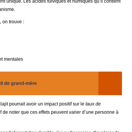
ent unique. Les acides fulviques et humiques qu’il contient
ganisme.
, on trouve :
et mentales
ait de grand-mère
it pourrait avoir un impact positif sur le
taux de
atif de noter que ces effets peuvent varier d’une personne à