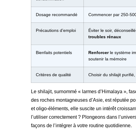
Dosage recommandé
Commencer par 250-500 
Précautions d’emploi
Éviter le soir, déconsei
troubles rénaux
Bienfaits potentiels
Renforcer
le système im
soutenir la mémoire
Critères de qualité
Choisir du shilajit purifié,
Le shilajit, surnommé « larmes d’Himalaya », fasc
des roches montagneuses d’Asie, est réputée pou
et oligo-éléments, elle suscite un intérêt crois
l’utiliser correctement ? Plongeons dans l’univer
façons de l’intégrer à votre routine quotidienne.