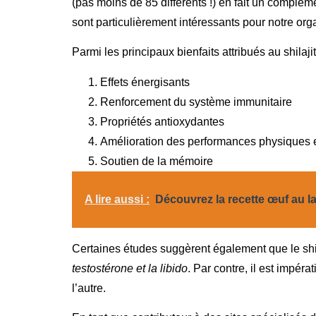
(pas moins de 85 différents !) en fait un complém
sont particulièrement intéressants pour notre or
Parmi les principaux bienfaits attribués au shilajit
Effets énergisants
Renforcement du système immunitaire
Propriétés antioxydantes
Amélioration des performances physiques 
Soutien de la mémoire
A lire aussi :
Découvrez la recette œuf au l
Certaines études suggèrent également que le shilaj
testostérone et la libido
. Par contre, il est impér
l’autre.