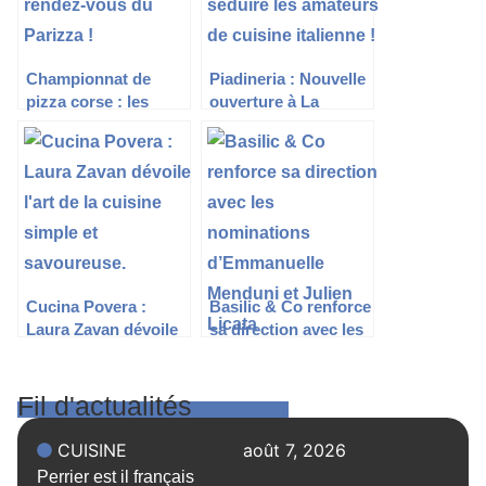
Championnat de
Piadineria : Nouvelle
pizza corse : les
ouverture à La
champions au
Défense pour séduire
rendez-vous du
les amateurs de
Parizza !
cuisine italienne !
Cucina Povera :
Basilic & Co renforce
Laura Zavan dévoile
sa direction avec les
l’art de la cuisine
nominations
simple et
d’Emmanuelle
savoureuse.
Menduni et Julien
Fil d'actualités
Licata
CUISINE
août 7, 2026
Perrier est il français